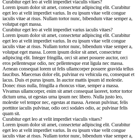
Curabitur eget leo at velit imperdiet viaculis vitaes?
Lorem ipsum dolor sit amet, consectetur adipiscing elit. Curabitur
eget leo at velit imperdiet varius. In eu ipsum vitae velit congue
iaculis vitae at risus. Nullam tortor nunc, bibendum vitae semper a,
volutpat eget massa.
Curabitur eget leo at velit imperdiet varius iaculis vitaes?
Lorem ipsum dolor sit amet, consectetur adipiscing elit. Curabitur
eget leo at velit imperdiet varius. In eu ipsum vitae velit congue
iaculis vitae at risus. Nullam tortor nunc, bibendum vitae semper a,
volutpat eget massa. Lorem ipsum dolor sit amet, consectetur
adipiscing elit. Integer fringilla, orci sit amet posuere auctor, orci
eros pellentesque odio, nec pellentesque erat ligula nec massa.
Aenean consequat lorem ut felis ullamcorper posuere gravida tellus
faucibus. Maecenas dolor elit, pulvinar eu vehicula eu, consequat et
lacus. Duis et purus ipsum. In auctor mattis ipsum id molestie.
Donec risus nulla, fringilla a rhoncus vitae, semper a massa.
Vivamus ullamcorper, enim sit amet consequat laoreet, tortor tortor
dictum urna, ut egestas urna ipsum nec libero. Nulla justo leo,
molestie vel tempor nec, egestas at massa. Aenean pulvinar, felis
porttitor iaculis pulvinar, odio orci sodales odio, ac pulvinar felis
quam sit.
Curabitur eget leo at velit imperdiet viaculis vitaes?
Lorem ipsum dolor sit amet, consectetur adipiscing elit. Curabitur
eget leo at velit imperdiet varius. In eu ipsum vitae velit congue
iaculis vitae at risus. Nullam tortor nunc, bibendum vitae semper a,