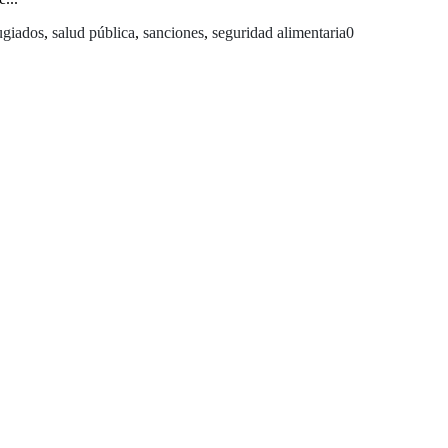
ugiados
,
salud pública
,
sanciones
,
seguridad alimentaria
0