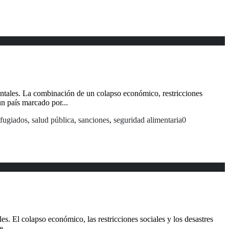
identales. La combinación de un colapso económico, restricciones
n país marcado por...
efugiados
,
salud pública
,
sanciones
,
seguridad alimentaria
0
es. El colapso económico, las restricciones sociales y los desastres
...