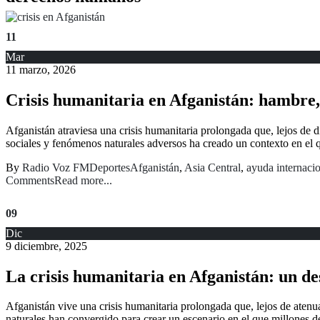
11
Mar
11 marzo, 2026
Crisis humanitaria en Afganistán: hambre, 
Afganistán atraviesa una crisis humanitaria prolongada que, lejos de d
sociales y fenómenos naturales adversos ha creado un contexto en el q
By
Radio Voz FM
Deportes
Afganistán
,
Asia Central
,
ayuda internaci
Comments
Read more...
09
Dic
9 diciembre, 2025
La crisis humanitaria en Afganistán: un de
Afganistán vive una crisis humanitaria prolongada que, lejos de atenuar
naturales han convergido para crear un escenario en el que millones 