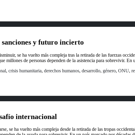
sanciones y futuro incierto
isminuir, se ha vuelto más compleja tras la retirada de las fuerzas occ
ue millones de personas dependen de la asistencia para sobrevivir. En u
onal
,
crisis humanitaria
,
derechos humanos
,
desarrollo
,
género
,
ONU
,
r
safío internacional
se, se ha vuelto más compleja desde la retirada de las tropas occidental
dependen de la ayuda para sobrevivir. En un país marcado por décadas de