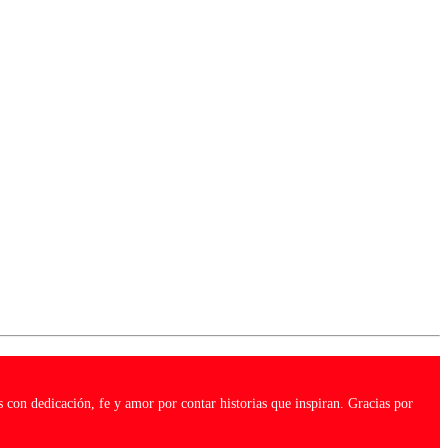
 con dedicación, fe y amor por contar historias que inspiran. Gracias por