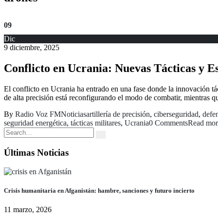
09
Dic
9 diciembre, 2025
Conflicto en Ucrania: Nuevas Tácticas y Es
El conflicto en Ucrania ha entrado en una fase donde la innovación tác
de alta precisión está reconfigurando el modo de combatir, mientras qu
By
Radio Voz FM
Noticias
artillería de precisión
,
ciberseguridad
,
defe
seguridad energética
,
tácticas militares
,
Ucrania
0 Comments
Read more
Últimas Noticias
Crisis humanitaria en Afganistán: hambre, sanciones y futuro incierto
11 marzo, 2026