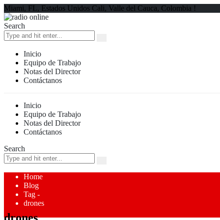
Miami, FL, Estados Unidos Cali, Valle del Cauca, Colombia !
Search
Inicio
Equipo de Trabajo
Notas del Director
Contáctanos
Inicio
Equipo de Trabajo
Notas del Director
Contáctanos
Search
Home
Blog
Tag -
drones
drones