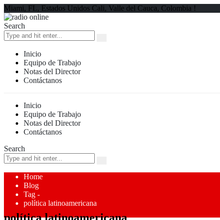
Miami, FL, Estados Unidos Cali, Valle del Cauca, Colombia !
Search
Inicio
Equipo de Trabajo
Notas del Director
Contáctanos
Inicio
Equipo de Trabajo
Notas del Director
Contáctanos
Search
Home
Blog
Tag -
política latinoamericana
política latinoamericana