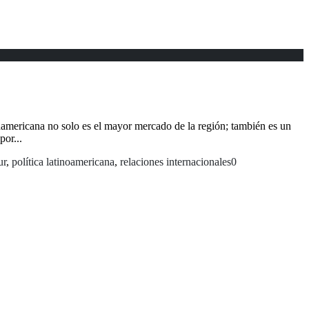
sudamericana no solo es el mayor mercado de la región; también es un
por...
ur
,
política latinoamericana
,
relaciones internacionales
0