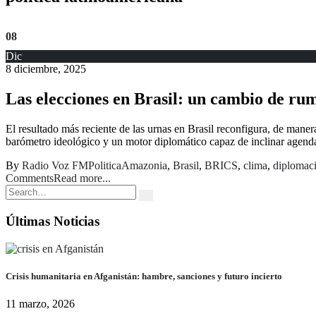
08
Dic
8 diciembre, 2025
Las elecciones en Brasil: un cambio de rum
El resultado más reciente de las urnas en Brasil reconfigura, de maner
barómetro ideológico y un motor diplomático capaz de inclinar agendas 
By
Radio Voz FM
Politica
Amazonia
,
Brasil
,
BRICS
,
clima
,
diplomac
Comments
Read more...
Últimas Noticias
Crisis humanitaria en Afganistán: hambre, sanciones y futuro incierto
11 marzo, 2026