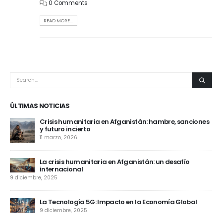
0 Comments
READ MORE...
ÚLTIMAS NOTICIAS
hambre, sanciones
El sorpresivo anuncio de separación de Mil
su pareja
9 diciembre, 2025
 un desafío
Acuerdo nuclear con Irán: ¿una oportunid
paz?
9 diciembre, 2025
onomía Global
El Efecto de la Pandemia en los Eventos De
Internacionales
9 diciembre, 2025