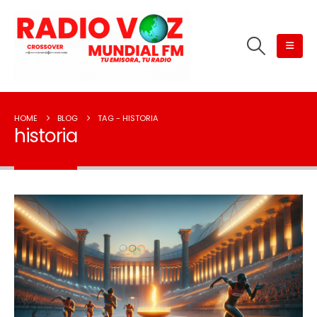
HOME
BLOG
TAG -
HISTORIA
historia