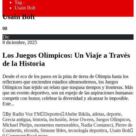
Tag -
Usain Bolt
Usain Bolt
08
Dic
8 diciembre, 2025
Los Juegos Olímpicos: Un Viaje a Través
de la Historia
Desde el eco de los pasos en la pista de tierra de Olimpia hasta los
reflectores que encienden estadios ultramodernos, los Juegos
Olímpicos han tejido un relato que traspasa tiempos y fronteras. Más
que un evento deportivo, son un espejo de las aspiraciones humanas:
competir con honor, celebrar la diversidad y alcanzar lo imposible.
Este...
By
Radio Voz FM
Deportes
Abebe Bikila
,
atletas
,
deporte
,
Grecia antigua
,
historia
,
inclusión
,
Jesse Owens
,
Juegos Olímpicos
,
Michael Phelps
,
momentos memorables
,
Nadia Comaneci
,
Pierre de
Coubertin
,
récords
,
Simone Biles
,
tecnología deportiva
,
Usain Bolt
0 Comments
Read more...